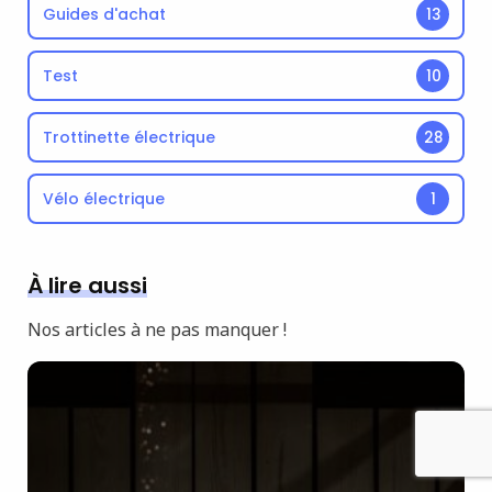
Guides d'achat
13
Test
10
Trottinette électrique
28
Vélo électrique
1
À lire aussi
Nos articles à ne pas manquer !